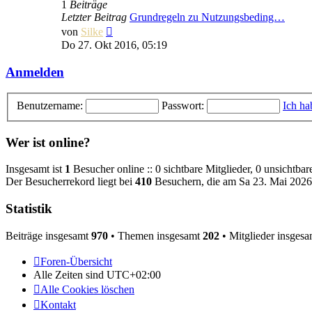
1
Beiträge
Letzter Beitrag
Grundregeln zu Nutzungsbeding…
Neuester
von
Silke
Beitrag
Do 27. Okt 2016, 05:19
Anmelden
Benutzername:
Passwort:
Ich ha
Wer ist online?
Insgesamt ist
1
Besucher online :: 0 sichtbare Mitglieder, 0 unsichtba
Der Besucherrekord liegt bei
410
Besuchern, die am Sa 23. Mai 2026, 
Statistik
Beiträge insgesamt
970
• Themen insgesamt
202
• Mitglieder insges
Foren-Übersicht
Alle Zeiten sind
UTC+02:00
Alle Cookies löschen
Kontakt