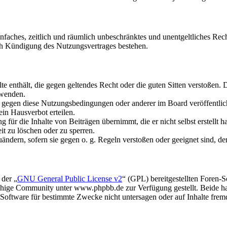
 einfaches, zeitlich und räumlich unbeschränktes und unentgeltliches R
ch Kündigung des Nutzungsvertrages bestehen.
alte enthält, die gegen geltendes Recht oder die guten Sitten verstoßen. 
rwenden.
n gegen diese Nutzungsbedingungen oder anderer im Board veröffentli
in Hausverbot erteilen.
für die Inhalte von Beiträgen übernimmt, die er nicht selbst erstellt 
it zu löschen oder zu sperren.
uändern, sofern sie gegen o. g. Regeln verstoßen oder geeignet sind, 
 der „
GNU General Public License v2
“ (GPL) bereitgestellten Foren
hige Community unter www.phpbb.de zur Verfügung gestellt. Beide hab
oftware für bestimmte Zwecke nicht untersagen oder auf Inhalte frem