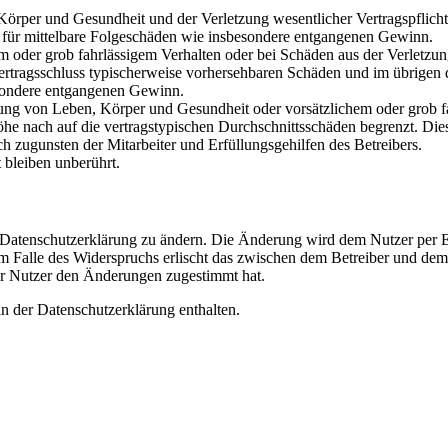
rper und Gesundheit und der Verletzung wesentlicher Vertragspflichten
ch für mittelbare Folgeschäden wie insbesondere entgangenen Gewinn.
em oder grob fahrlässigem Verhalten oder bei Schäden aus der Verletz
i Vertragsschluss typischerweise vorhersehbaren Schäden und im übrigen
besondere entgangenen Gewinn.
ng von Leben, Körper und Gesundheit oder vorsätzlichem oder grob fah
e nach auf die vertragstypischen Durchschnittsschäden begrenzt. Dies
h zugunsten der Mitarbeiter und Erfüllungsgehilfen des Betreibers.
bleiben unberührt.
e Datenschutzerklärung zu ändern. Die Änderung wird dem Nutzer per E-
m Falle des Widerspruchs erlischt das zwischen dem Betreiber und dem 
er Nutzer den Änderungen zugestimmt hat.
n der Datenschutzerklärung enthalten.