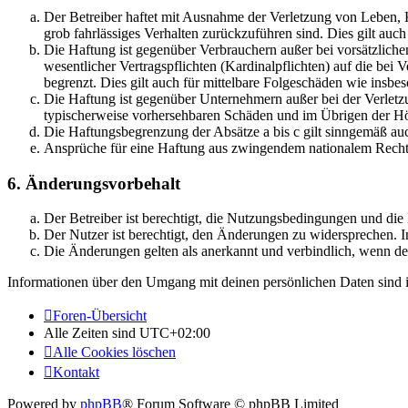
Der Betreiber haftet mit Ausnahme der Verletzung von Leben, Kö
grob fahrlässiges Verhalten zurückzuführen sind. Dies gilt au
Die Haftung ist gegenüber Verbrauchern außer bei vorsätzlich
wesentlicher Vertragspflichten (Kardinalpflichten) auf die be
begrenzt. Dies gilt auch für mittelbare Folgeschäden wie ins
Die Haftung ist gegenüber Unternehmern außer bei der Verletzu
typischerweise vorhersehbaren Schäden und im Übrigen der Höh
Die Haftungsbegrenzung der Absätze a bis c gilt sinngemäß auc
Ansprüche für eine Haftung aus zwingendem nationalem Recht 
6. Änderungsvorbehalt
Der Betreiber ist berechtigt, die Nutzungsbedingungen und di
Der Nutzer ist berechtigt, den Änderungen zu widersprechen. I
Die Änderungen gelten als anerkannt und verbindlich, wenn d
Informationen über den Umgang mit deinen persönlichen Daten sind i
Foren-Übersicht
Alle Zeiten sind
UTC+02:00
Alle Cookies löschen
Kontakt
Powered by
phpBB
® Forum Software © phpBB Limited