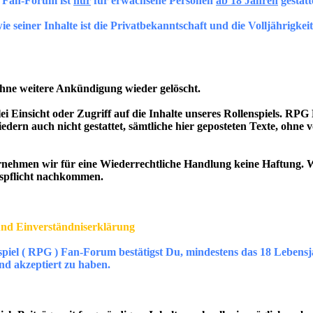
) Fan-Forum ist
nur
für erwachsene Personen
ab 18 Jahren
gestatte
 seiner Inhalte ist die Privatbekanntschaft und die Volljährigkeit 
ohne weitere Ankündigung wieder gelöscht.
i Einsicht oder Zugriff auf die Inhalte unseres Rollenspiels. RPG 
edern auch nicht gestattet, sämtliche hier geposteten Texte, ohne
ehmen wir für eine Wiederrechtliche Handlung keine Haftung. W
tspflicht nachkommen.
nd Einverständniserklärung
iel ( RPG ) Fan-Forum bestätigst Du, mindestens das 18 Lebensja
 akzeptiert zu haben.