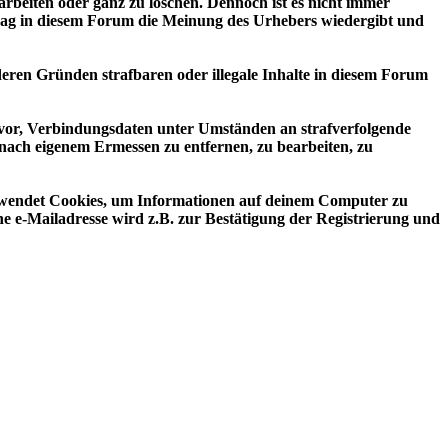
rbeiten oder ganz zu löschen. Dennoch ist es nicht immer
trag in diesem Forum die Meinung des Urhebers wiedergibt und
deren Gründen strafbaren oder illegale Inhalte in diesem Forum
ns vor, Verbindungsdaten unter Umständen an strafverfolgende
nach eigenem Ermessen zu entfernen, zu bearbeiten, zu
erwendet Cookies, um Informationen auf deinem Computer zu
e e-Mailadresse wird z.B. zur Bestätigung der Registrierung und