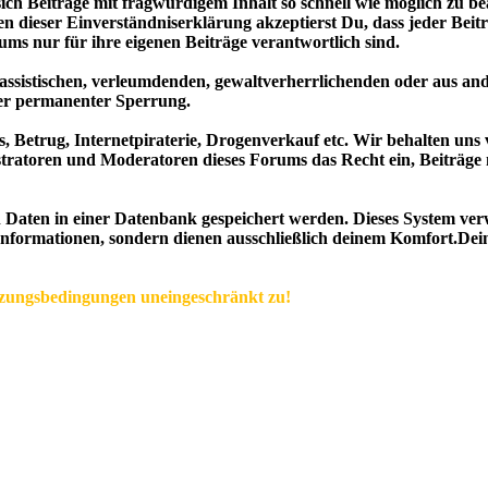
 Beiträge mit fragwürdigem Inhalt so schnell wie möglich zu bea
n dieser Einverständniserklärung akzeptierst Du, dass jeder Bei
ms nur für ihre eigenen Beiträge verantwortlich sind.
 rassistischen, verleumdenden, gewaltverherrlichenden oder aus an
iger permanenter Sperrung.
ads, Betrug, Internetpiraterie, Drogenverkauf etc. Wir behalten u
tratoren und Moderatoren dieses Forums das Recht ein, Beiträge 
n Daten in einer Datenbank gespeichert werden. Dieses System v
Informationen, sondern dienen ausschließlich deinem Komfort.Dein
tzungsbedingungen uneingeschränkt zu!