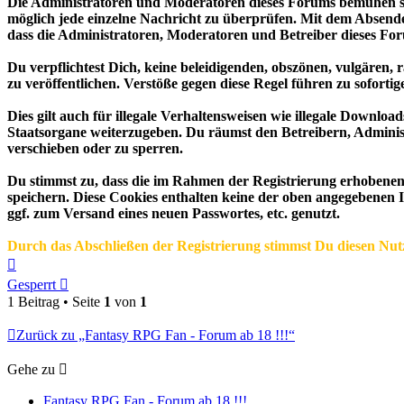
Die Administratoren und Moderatoren dieses Forums bemühen sich
möglich jede einzelne Nachricht zu überprüfen. Mit dem Absende
dass die Administratoren, Moderatoren und Betreiber dieses Foru
Du verpflichtest Dich, keine beleidigenden, obszönen, vulgären,
zu veröffentlichen. Verstöße gegen diese Regel führen zu sofort
Dies gilt auch für illegale Verhaltensweisen wie illegale Downlo
Staatsorgane weiterzugeben. Du räumst den Betreibern, Adminis
verschieben oder zu sperren.
Du stimmst zu, dass die im Rahmen der Registrierung erhobene
speichern. Diese Cookies enthalten keine der oben angegebenen 
ggf. zum Versand eines neuen Passwortes, etc. genutzt.
Durch das Abschließen der Registrierung stimmst Du diesen Nu
Nach
oben
Gesperrt
1 Beitrag • Seite
1
von
1
Zurück zu „Fantasy RPG Fan - Forum ab 18 !!!“
Gehe zu
Fantasy RPG Fan - Forum ab 18 !!!